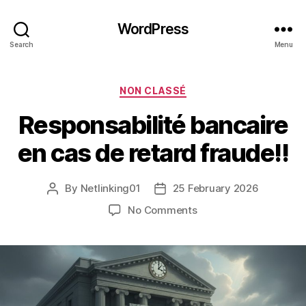
WordPress
Search
Menu
Categories
NON CLASSÉ
Responsabilité bancaire
en cas de retard fraude!!
By
Netlinking01
25 February 2026
Post
Post
author
date
on
No Comments
Responsabilité
bancaire
en
cas
de
retard