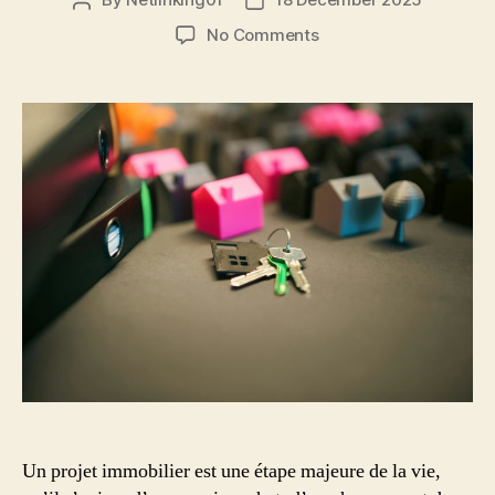
Post
Post
author
date
on
No Comments
Projet
immobilier
:
bâtir
une
stratégie
solide
pour
réussir
son
investissement
Un projet immobilier est une étape majeure de la vie,