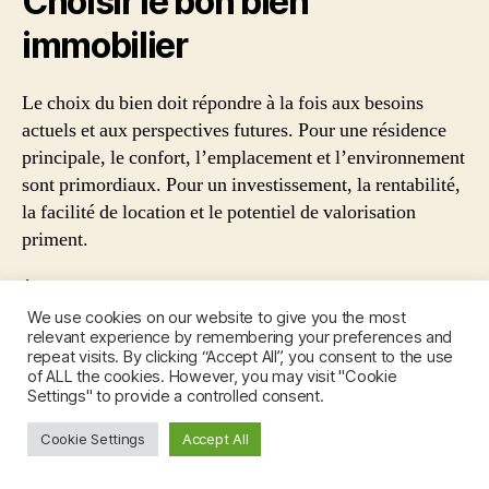
Choisir le bon bien
immobilier
Le choix du bien doit répondre à la fois aux besoins
actuels et aux perspectives futures. Pour une résidence
principale, le confort, l’emplacement et l’environnement
sont primordiaux. Pour un investissement, la rentabilité,
la facilité de location et le potentiel de valorisation
priment.
À Tournai, les maisons familiales et les biens bien situés
conservent une forte attractivité. Les logements
We use cookies on our website to give you the most
relevant experience by remembering your preferences and
performants sur le plan énergétique sont
repeat visits. By clicking “Accept All”, you consent to the use
particulièrement recherchés, tant par les acheteurs que
of ALL the cookies. However, you may visit "Cookie
Settings" to provide a controlled consent.
par les locataires. Anticiper les normes
environnementales et les coûts d’entretien est donc un
Cookie Settings
Accept All
facteur clé de réussite.