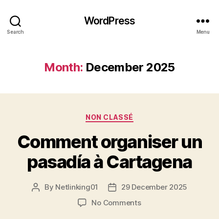
WordPress
Search
Menu
Month:
December 2025
Categories
NON CLASSÉ
Comment organiser un
pasadía à Cartagena
By
Netlinking01
29 December 2025
Post
Post
author
date
on
No Comments
Comment