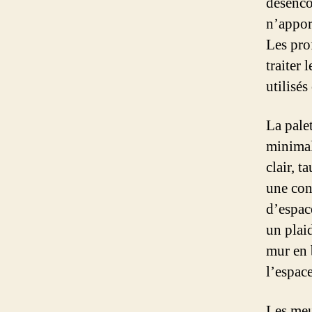
désencom
n’apport
Les pro
traiter
utilisés
La pale
minimali
clair, t
une con
d’espace
un plaid
mur en 
l’espace
Les meu