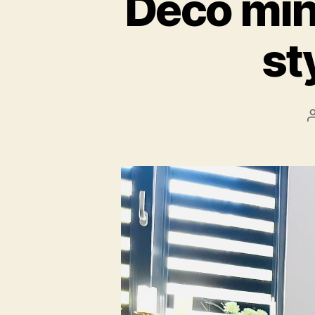
Déco mini
st