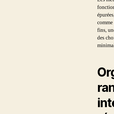
fonction
épurées
comme l
fins, un
des cho
minimal
Or
ran
int