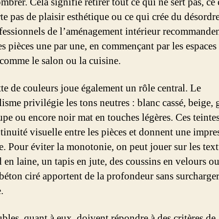
brer. Cela signifie retirer tout ce qui ne sert pas, ce
e pas de plaisir esthétique ou ce qui crée du désordre
fessionnels de l’aménagement intérieur recommanden
 les pièces une par une, en commençant par les espaces 
 comme le salon ou la cuisine.
tte de couleurs joue également un rôle central. Le
sme privilégie les tons neutres : blanc cassé, beige, 
aupe ou encore noir mat en touches légères. Ces teinte
tinuité visuelle entre les pièces et donnent une impre
. Pour éviter la monotonie, on peut jouer sur les text
 en laine, un tapis en jute, des coussins en velours o
béton ciré apportent de la profondeur sans surcharge
.
bles, quant à eux, doivent répondre à des critères de