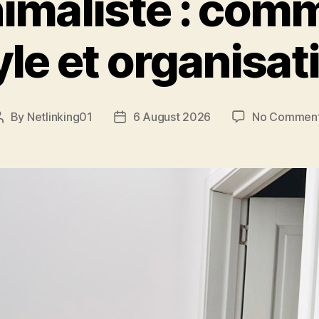
maliste : comm
yle et organisat
By
Netlinking01
6 August 2026
No Commen
Post
Post
author
date