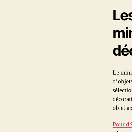
Le
mi
déc
Le mini
d’objet
sélecti
décorat
objet ap
Pour dé