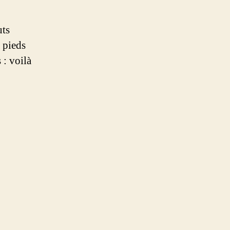
uts
 pieds
 : voilà