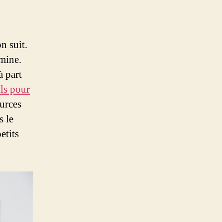
n suit.
imine.
à part
ls pour
ources
s le
etits