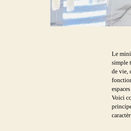
Le mini
simple 
de vie,
fonctio
espaces 
Voici c
principe
caractè