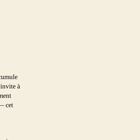
ccumule
invite à
ément
— cet