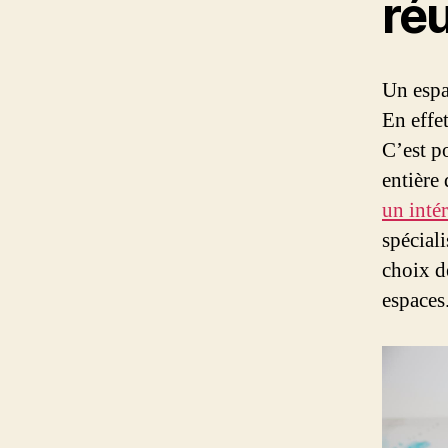
ré
Un espa
En effet
C’est p
entière
un inté
spécial
choix d
espaces