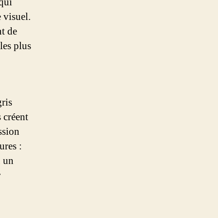
 qui
 visuel.
t de
les plus
gris
s créent
ssion
ures :
u un
r