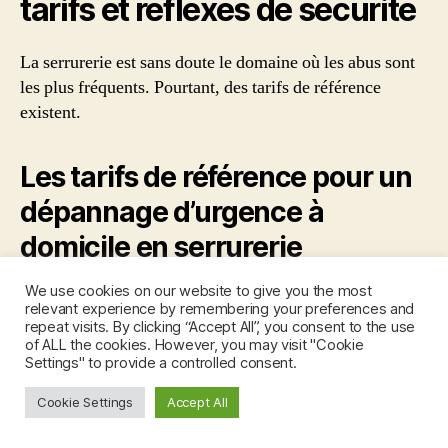
tarifs et réflexes de sécurité
La serrurerie est sans doute le domaine où les abus sont
les plus fréquents. Pourtant, des tarifs de référence
existent.
Les tarifs de référence pour un
dépannage d’urgence à
domicile en serrurerie
We use cookies on our website to give you the most
Ouverture de porte claquée : Comptez entre 80 € et 150
relevant experience by remembering your preferences and
€ en journée.
repeat visits. By clicking “Accept All”, you consent to the use
of ALL the cookies. However, you may visit "Cookie
Remplacement de cylindre standard : Entre 150 € et
Settings" to provide a controlled consent.
300 € (matériel inclus).
Cookie Settings
Accept All
Majoration soir et week-end : Elle peut varier de 30 %
à 50 %.