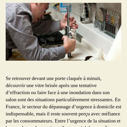
à
domicile
:
quels
sont
vos
droits
et
les
tarifs
de
référence
Se retrouver devant une porte claquée à minuit,
en
découvrir une vitre brisée après une tentative
France
?
d’effraction ou faire face à une inondation dans son
salon sont des situations particulièrement stressantes. En
France, le secteur du dépannage d’urgence à domicile est
indispensable, mais il reste souvent perçu avec méfiance
par les consommateurs. Entre l’urgence de la situation et