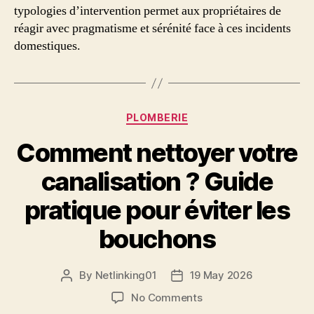
typologies d’intervention permet aux propriétaires de
réagir avec pragmatisme et sérénité face à ces incidents
domestiques.
Categories
PLOMBERIE
Comment nettoyer votre
canalisation ? Guide
pratique pour éviter les
bouchons
By
Netlinking01
19 May 2026
Post
Post
author
date
on
No Comments
Comment