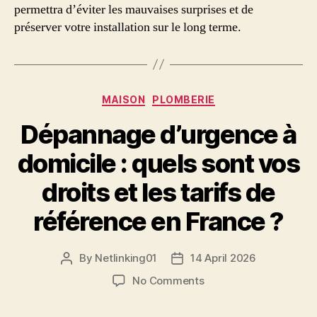
permettra d’éviter les mauvaises surprises et de
préserver votre installation sur le long terme.
Categories
MAISON
PLOMBERIE
Dépannage d’urgence à
domicile : quels sont vos
droits et les tarifs de
référence en France ?
By
Netlinking01
14 April 2026
Post
Post
author
date
on
No Comments
Dépannage
d’urgence