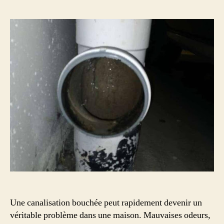
nettoyer
votre
canalisation
?
Guide
pratique
pour
éviter
les
bouchons
Une canalisation bouchée peut rapidement devenir un
véritable problème dans une maison. Mauvaises odeurs,