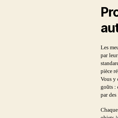
Pro
au
Les meu
par leu
standar
pièce r
Vous y 
goûts :
par des 
Chaque 
objets à