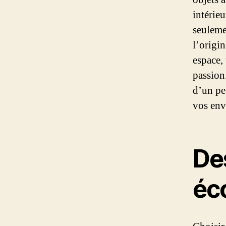
intérie
seulemen
l’origin
espace, 
passion
d’un pe
vos env
De
éc