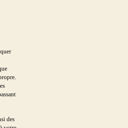
rquer
que
propre.
les
passant
nsi des
 à votre