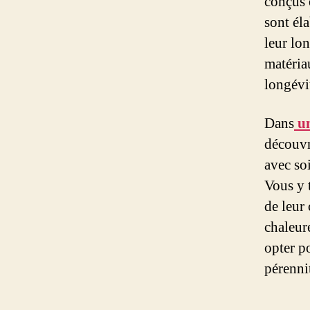
conçus 
sont él
leur lon
matéria
longévit
Dans
u
découvr
avec soi
Vous y 
de leur
chaleur
opter po
pérenni