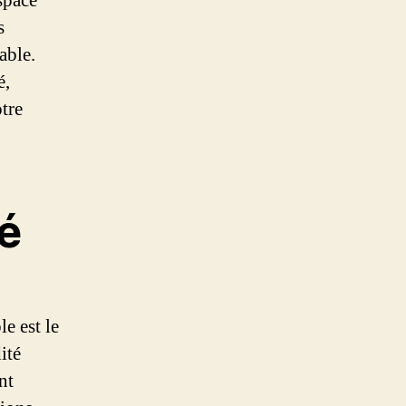
space
s
able.
é,
tre
té
e est le
ité
nt