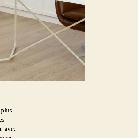
 plus
es
çu avec