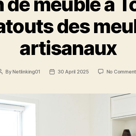
 de meuble à To
 atouts des meu
artisanaux
By
Netlinking01
30 April 2025
No Comment
Post
Post
author
date