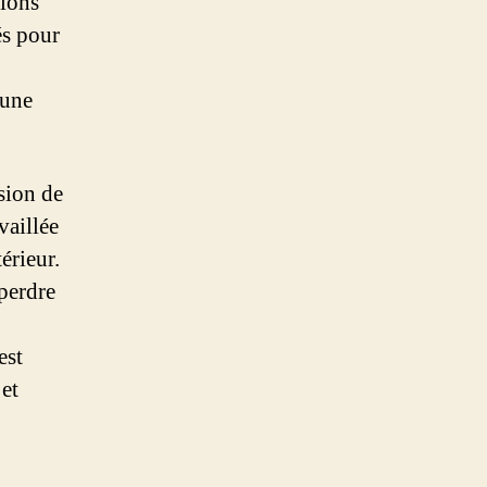
tions
és pour
 une
sion de
vaillée
érieur.
perdre
est
 et