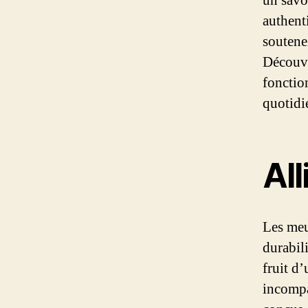
un savo
authent
soutene
Découvr
fonctio
quotidi
All
Les meub
durabil
fruit d’
incompa