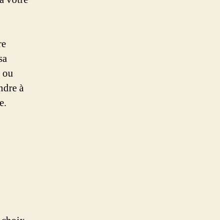
re
sa
e ou
ndre à
e.