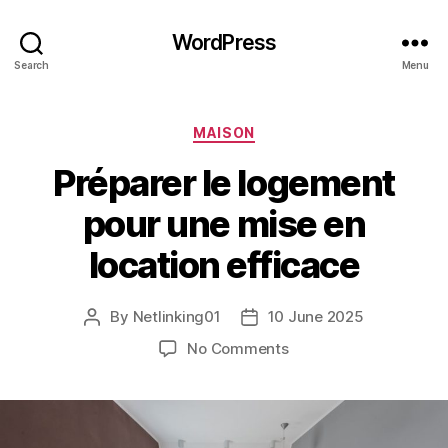
WordPress
Search
Menu
Categories
MAISON
Préparer le logement
pour une mise en
location efficace
By
Netlinking01
10 June 2025
Post
Post
author
date
on
No Comments
Préparer
le
logement
pour