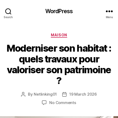
WordPress
Search
Menu
Categories
MAISON
Moderniser son habitat :
quels travaux pour
valoriser son patrimoine
?
By
Netlinking01
19 March 2026
Post
Post
author
date
on
No Comments
Moderniser
son