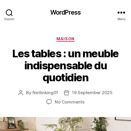
WordPress
Search
Menu
Categories
MAISON
Les tables : un meuble
indispensable du
quotidien
By
Netlinking01
19 September 2025
Post
Post
author
date
on
No Comments
Les
tables
:
un