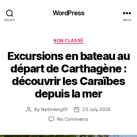
WordPress
Search
Menu
Categories
NON CLASSÉ
Excursions en bateau au
départ de Carthagène :
découvrir les Caraïbes
depuis la mer
By
Netlinking01
23 July 2025
Post
Post
author
date
on
No Comments
Excursions
en