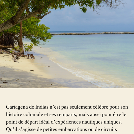
bateau
au
départ
de
Carthagène
:
découvrir
les
Caraïbes
depuis
la
mer
Cartagena de Indias n’est pas seulement célèbre pour son
histoire coloniale et ses remparts, mais aussi pour être le
point de départ idéal d’expériences nautiques uniques.
Qu’il s’agisse de petites embarcations ou de circuits