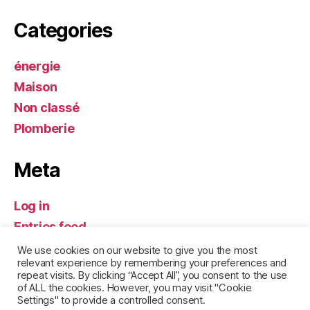
Categories
énergie
Maison
Non classé
Plomberie
Meta
Log in
Entries feed
Comments feed
We use cookies on our website to give you the most
relevant experience by remembering your preferences and
WordPress.org
repeat visits. By clicking “Accept All”, you consent to the use
of ALL the cookies. However, you may visit "Cookie
Settings" to provide a controlled consent.