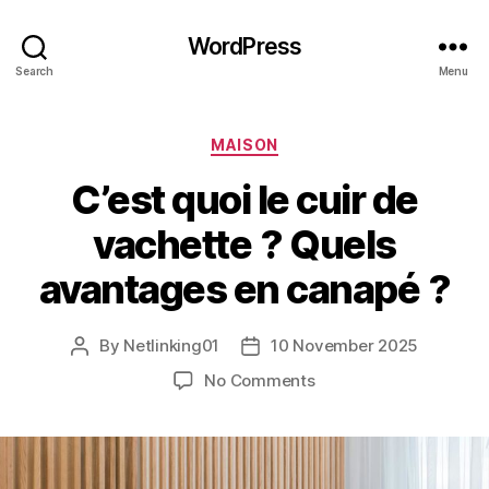
WordPress
Search
Menu
Categories
MAISON
C’est quoi le cuir de
vachette ? Quels
avantages en canapé ?
By
Netlinking01
10 November 2025
Post
Post
author
date
on
No Comments
C’est
quoi
le
cuir