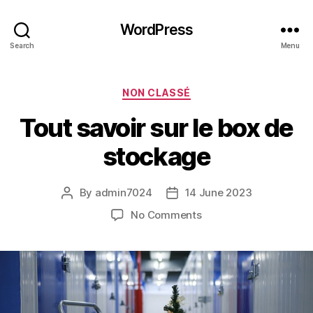
WordPress
Search
Menu
Categories
NON CLASSÉ
Tout savoir sur le box de
stockage
By
admin7024
14 June 2023
Post
Post
author
date
on
No Comments
Tout
savoir
sur
le
box
de