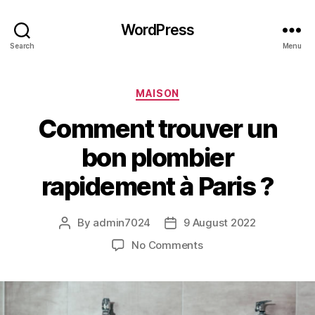
WordPress
Search
Menu
Categories
MAISON
Comment trouver un
bon plombier
rapidement à Paris ?
By
admin7024
9 August 2022
Post
Post
author
date
on
No Comments
Comment
trouver
un
bon